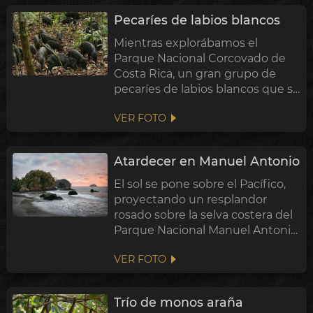
Se advierte sobre pumas y
Pecaríes de labios blancos
jaguares, e...
Mientras explorábamos el
Parque Nacional Corcovado de
Costa Rica, un gran grupo de
pecaríes de labios blancos que se
alimentaban comenzó a
VER FOTO
acercarse hacia nosotros a través
del bosque. Sabiendo que eran
peligrosos y fácilmente
Atardecer en Manuel Antonio
asustadizos, nos subimo...
El sol se pone sobre el Pacífico,
proyectando un resplandor
rosado sobre la selva costera del
Parque Nacional Manuel Antonio,
Costa Rica.
VER FOTO
Trío de monos araña