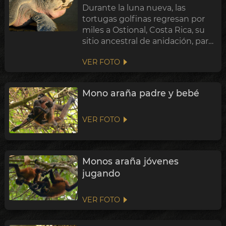
Durante la luna nueva, las
tortugas golfinas regresan por
miles a Ostional, Costa Rica, su
sitio ancestral de anidación, para
participar en los eventos de
VER FOTO
anidación llamados Arribadas.
Mono araña padre y bebé
VER FOTO
Monos araña jóvenes
jugando
VER FOTO