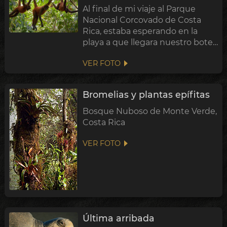
Al final de mi viaje al Parque
Nacional Corcovado de Costa
Rica, estaba esperando en la
playa a que llegara nuestro bote,
y escuché un crujido en los
VER FOTO
árboles arriba. Tres monos araña
tímidos bajaban con cautela del
dosel. Durante todo mi tiempo
Bromelias y plantas epífitas
aquí ...
Bosque Nuboso de Monte Verde,
Costa Rica
VER FOTO
Última arribada