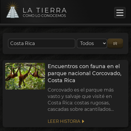
LA TIERRA
COMO LO CONOCEMOS
IR
Encuentros con fauna en el
parque nacional Corcovado,
Costa Rica
Corcovado es el parque más
vasto y salvaje que visité en
Costa Rica: costas rugosas,
cascadas sobre acantilados
volcánicos y una selva densa que
LEER HISTORIA
alberga gran biodiversidad. Por
seguridad, la visita requiere guía.