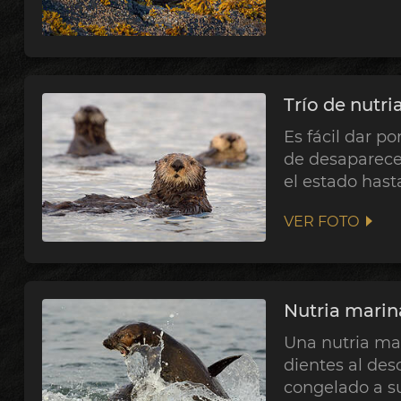
Trío de nutr
Es fácil dar p
de desaparecer
el estado hast
VER FOTO
Nutria marin
Una nutria mar
dientes al des
congelado a su