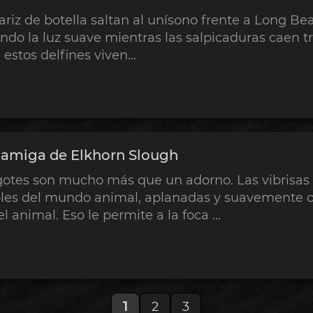
ariz de botella saltan al unísono frente a Long Bea
ndo la luz suave mientras las salpicaduras caen tr
estos delfines viven...
 amiga de Elkhorn Slough
igotes son mucho más que un adorno. Las vibrisas
bles del mundo animal, aplanadas y suavemente on
 animal. Eso le permite a la foca ...
1
2
3