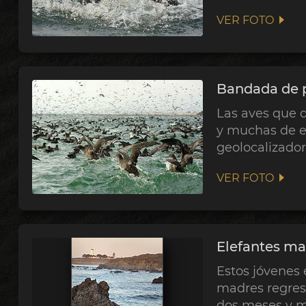
VER FOTO
Bandada de 
Las aves que 
y muchas de el
geolocalizador
VER FOTO
Elefantes ma
Estos jóvenes 
madres regres
dos meses y me