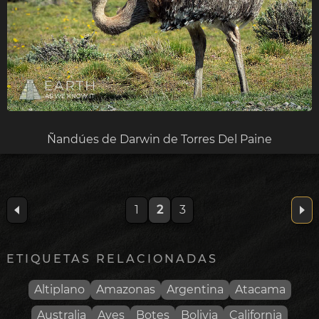
Ñandúes de Darwin de Torres Del Paine
1
2
3
ETIQUETAS RELACIONADAS
Altiplano
Amazonas
Argentina
Atacama
Australia
Aves
Botes
Bolivia
California