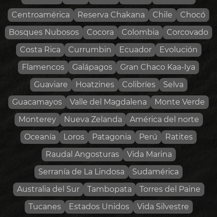
Centroamérica
Reserva Chakana
Chile
Chocó
Bosques Nubosos
Cocora
Colombia
Corcovado
Costa Rica
Currumbin
Ecuador
Evolución
Flamencos
Galápagos
Gran Chaco Kaa-Iya
Guaviare
Hoatzines
Colibríes
Selva
Guacamayos
Valle del Magdalena
Monte Verde
Monterey
Nueva Zelanda
América del norte
Oceanía
Loros
Patagonia
Perú
Ratites
Raudal Angosturas
Vida Marina
Serranía de La Lindosa
Sudamérica
Australia del Sur
Tambopata
Torres del Paine
Tucanes
Estados Unidos
Vida Silvestre