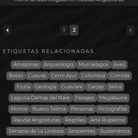
1
2
ETIQUETAS RELACIONADAS
Amazonas
Arqueología
Murciélagos
Aves
Botes
Cuevas
Cerro Azul
Colombia
Comida
Fruta
Geología
Guaviare
Garzas
Selva
Laguna Damas del Nare
Paisajes
Megafauna
Monos
Nuevo Tolima
Personas
Pictografías
Raudal Angosturas
Reptiles
Arte Rupestre
Serranía de La Lindosa
Serpientes
Sudamérica