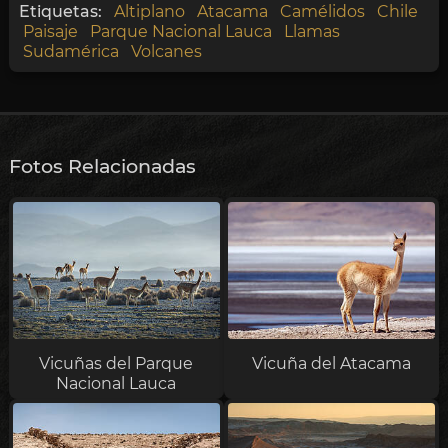
Etiquetas:
Altiplano
Atacama
Camélidos
Chile
Paisaje
Parque Nacional Lauca
Llamas
Sudamérica
Volcanes
Fotos Relacionadas
Vicuñas del Parque
Vicuña del Atacama
Nacional Lauca