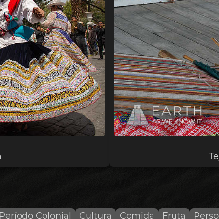
a
Te
Período Colonial
Cultura
Comida
Fruta
Perso