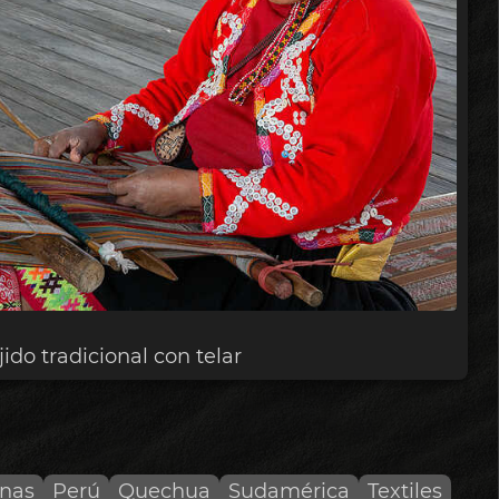
jido tradicional con telar
nas
Perú
Quechua
Sudamérica
Textiles