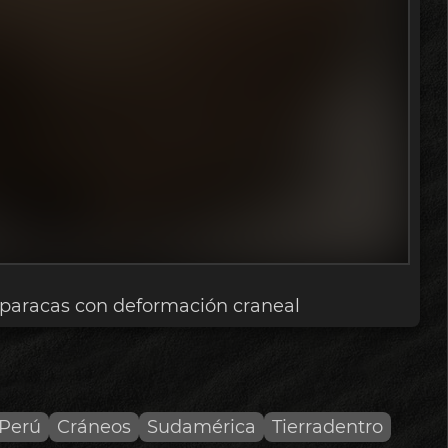
paracas con deformación craneal
Perú
Cráneos
Sudamérica
Tierradentro