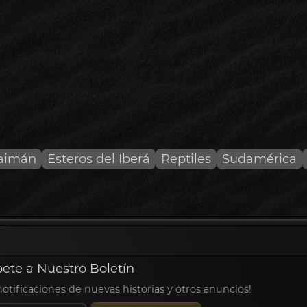
aimán
Esteros del Iberá
Reptiles
Sudamérica
bete a Nuestro Boletín
 notificaciones de nuevas historias y otros anuncios!