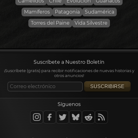
Camélidos
Chile
Evolución
Guanacos
Mamíferos
Patagonia
Sudamérica
Torres del Paine
Vida Silvestre
Suscríbete a Nuestro Boletín
¡Suscríbete (gratis) para recibir notificaciones de nuevas historias y
otros anuncios!
SUSCRIBIRSE
Síguenos