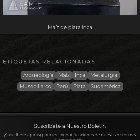
Maíz de plata inca
ETIQUETAS RELACIONADAS
Arqueología
Maíz
Inca
Metalurgia
Museo Larco
Perú
Plata
Sudamérica
Suscríbete a Nuestro Boletín
¡Suscríbete (gratis) para recibir notificaciones de nuevas historias y
otros anuncios!