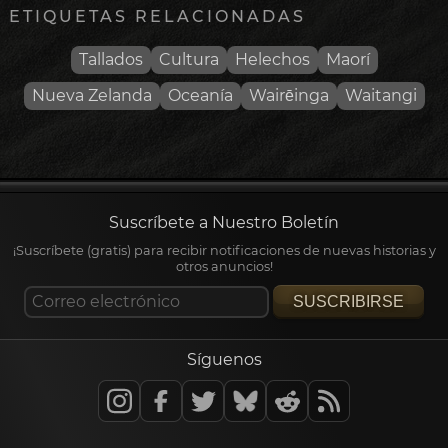
ETIQUETAS RELACIONADAS
Tallados
Cultura
Helechos
Maorí
Nueva Zelanda
Oceanía
Wairēinga
Waitangi
Suscríbete a Nuestro Boletín
¡Suscríbete (gratis) para recibir notificaciones de nuevas historias y
otros anuncios!
SUSCRIBIRSE
Síguenos