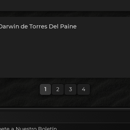
arwin de Torres Del Paine
1
2
3
4
bete a Nuestro Boletín