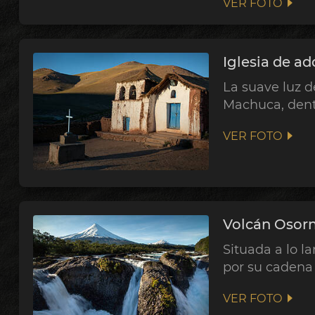
VER FOTO
Iglesia de a
La suave luz 
Machuca, dent
VER FOTO
Volcán Osorn
Situada a lo l
por su cadena 
VER FOTO