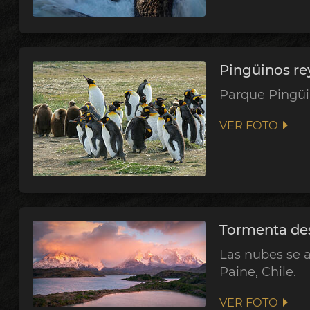
Pingüinos re
Parque Pingüin
VER FOTO
Tormenta des
Las nubes se a
Paine, Chile.
VER FOTO