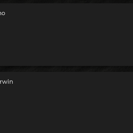
no
rwin