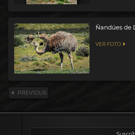
Ñandúes de D
VER FOTO
PREVIOUS
Suscrí