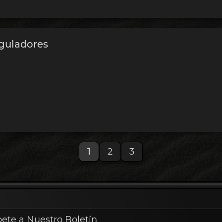
guladores
1
2
3
bete a Nuestro Boletín