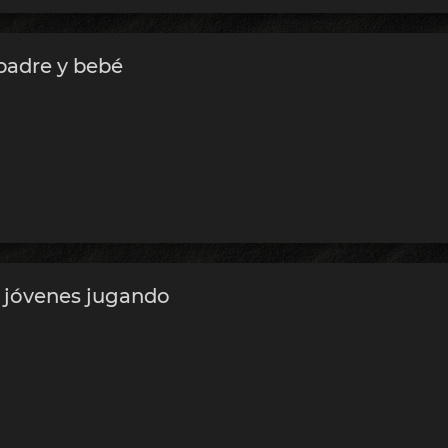
padre y bebé
 jóvenes jugando