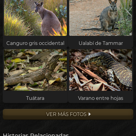
Ualabí de Tammar
Canguro gris occidental
Tuátara
Varano entre hojas
VER MÁS FOTOS
Historias Relacionadas