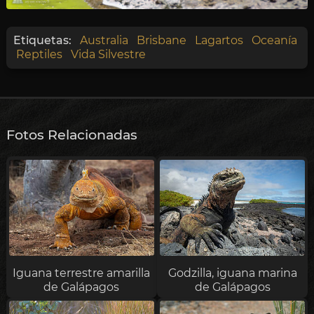
Etiquetas:
Australia
Brisbane
Lagartos
Oceanía
Reptiles
Vida Silvestre
Fotos Relacionadas
Iguana terrestre amarilla
Godzilla, iguana marina
de Galápagos
de Galápagos