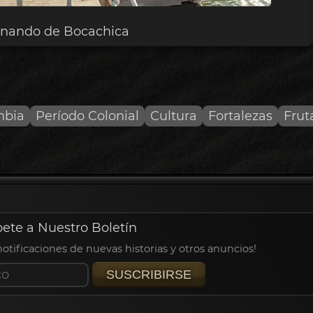
rnando de Bocachica
mbia
Período Colonial
Cultura
Fortalezas
Frut
bete a Nuestro Boletín
 notificaciones de nuevas historias y otros anuncios!
SUSCRIBIRSE