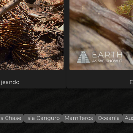
ajeando
E
rs Chase
Isla Canguro
Mamíferos
Oceanía
Aus