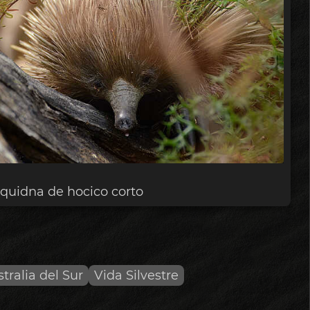
quidna de hocico corto
tralia del Sur
Vida Silvestre