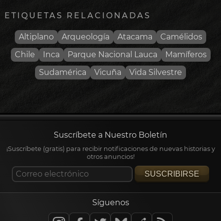
ETIQUETAS RELACIONADAS
Altiplano
Arqueología
Atacama
Camélidos
Chile
Inca
Parque Nacional Lauca
Mamíferos
Sudamérica
Vicuña
Vida Silvestre
Suscríbete a Nuestro Boletín
¡Suscríbete (gratis) para recibir notificaciones de nuevas historias y
otros anuncios!
SUSCRIBIRSE
Síguenos