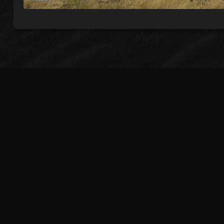
Suscrí
¡Suscríbete (gratis) para recibir
INICIO
HISTORIAS
FO