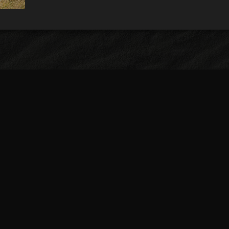
bete a Nuestro Boletín
 notificaciones de nuevas historias y otros anuncios!
SUSCRIBIRSE
TOGRAFÍA
MAPA
ACERCA DE
CONTACTO