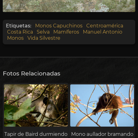
Etiquetas:
Monos Capuchinos
Centroamérica
Costa Rica
Selva
Mamíferos
Manuel Antonio
Monos
Vida Silvestre
Fotos Relacionadas
Tapir de Baird durmiendo
Mono aullador bramando