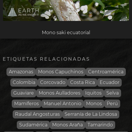
Mono saki ecuatorial
ETIQUETAS RELACIONADAS
Amazonas
Monos Capuchinos
Centroamérica
Colombia
Corcovado
Costa Rica
Ecuador
Guaviare
Monos Aulladores
Iquitos
Selva
Mamíferos
Manuel Antonio
Monos
Perú
Raudal Angosturas
Serranía de La Lindosa
Sudamérica
Monos Araña
Tamarindo