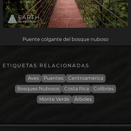
Puente colgante del bosque nuboso
ETIQUETAS RELACIONADAS
Aves
Puentes
Centroamérica
Bosques Nubosos
Costa Rica
Colibríes
Monte Verde
Árboles