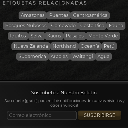
ETIQUETAS RELACIONADAS
Amazonas
Puentes
Centroamérica
Bosques Nubosos
Corcovado
Costa Rica
Fauna
Iquitos
Selva
Kauris
Paisajes
Monte Verde
Nueva Zelanda
Northland
Oceanía
Perú
Sudamérica
Árboles
Waitangi
Agua
Suscríbete a Nuestro Boletín
¡Suscríbete (gratis) para recibir notificaciones de nuevas historias y
otros anuncios!
SUSCRIBIRSE