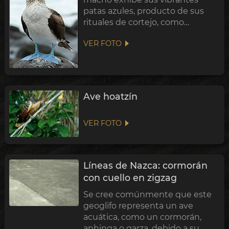
patas azules, producto de sus
rituales de cortejo, como
indicación de su salud y fortaleza
VER FOTO
genética. El archipiélago de
Galápagos alberga grandes
colonias de estas aves. Se
zambullen en picada en ...
Ave hoatzín
VER FOTO
Líneas de Nazca: cormorán
con cuello en zigzag
Se cree comúnmente que este
geoglifo representa un ave
acuática, como un cormorán,
anhinga o garza, debido a su