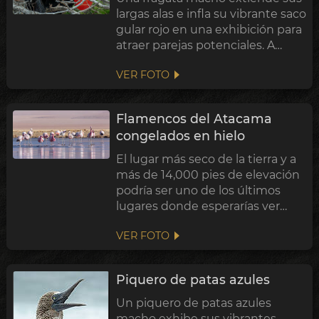
largas alas e infla su vibrante saco
gular rojo en una exhibición para
atraer parejas potenciales. A
través del proceso evolutivo de
VER FOTO
Selección Sexual, las exhibiciones
ornamentadas son
frecuentemente
Flamencos del Atacama
recompensadas con u...
congelados en hielo
El lugar más seco de la tierra y a
más de 14,000 pies de elevación
podría ser uno de los últimos
lugares donde esperarías ver
bandadas de flamencos. A pesar
VER FOTO
de la extrema aridez del Desierto
de Atacama de Chile, sus
grandes altitudes y
Piquero de patas azules
temperaturas f...
Un piquero de patas azules
macho exhibe sus vibrantes