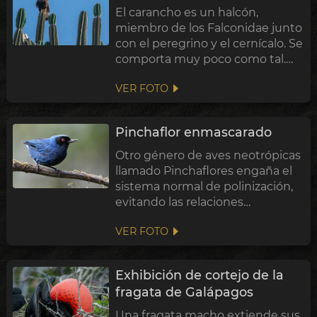
El carancho es un halcón,
miembro de los Falconidae junto
con el peregrino y el cernícalo. Se
comporta muy poco como tal.
Pasa buena parte del día en el
VER FOTO
suelo, caminando y corriendo
sobre patas largas, dando vuelta
bosta, piedras y restos para
Pinchaflor enmascarado
llegar...
Otro género de aves neotrópicas
llamado Pinchaflores engaña el
sistema normal de polinización,
evitando las relaciones
simbióticas que se forman entre
VER FOTO
flores y sus polinizadores
adaptados. Han desarrollado un
tipo diferente de pico altamente
Exhibición de cortejo de la
especial...
fragata de Galápagos
Una fragata macho extiende sus