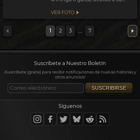
largo cuello y largo pico. El patrón
VER FOTO
en zigzag del cuello es distintivo
y puede simbolizar el agua o el
movimiento, como un arroyo
...
1
2
3
7
serpent...
Suscríbete a Nuestro Boletín
¡Suscríbete (gratis) para recibir notificaciones de nuevas historias y
otros anuncios!
SUSCRIBIRSE
Síguenos