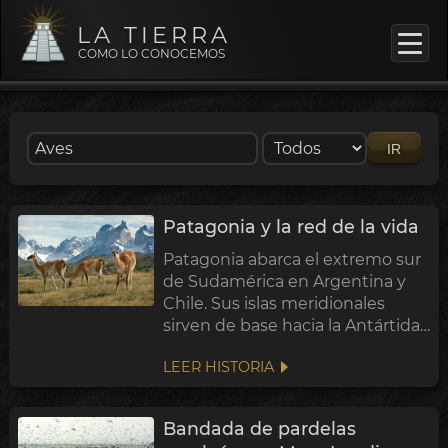
LA TIERRA
COMO LO CONOCEMOS
IR
Patagonia y la red de la vida
Patagonia abarca el extremo sur
de Sudamérica en Argentina y
Chile. Sus islas meridionales
sirven de base hacia la Antártida.
Con clima subpolar y vientos que
LEER HISTORIA
superan los 100 km/h, el flujo de
aire circumpolar sopla sin
obstáculos.
Bandada de pardelas