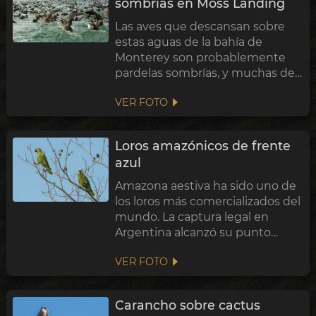
sombrías en Moss Landing
Las aves que descansan sobre
estas aguas de la bahía de
Monterey son probablemente
pardelas sombrías, y muchas de
ellas anidan en el otro extremo
VER FOTO
del planeta. Cuando Scott
Shaffer y sus colegas colocaron
geolocalizadores a ejemplares de
Loros amazónicos de frente
colonias de N...
azul
Amazona aestiva ha sido uno de
los loros más comercializados del
mundo. La captura legal en
Argentina alcanzó su punto
máximo en la década de 1980,
VER FOTO
cuando más de medio millón de
aves silvestres pasaron al
comercio de mascotas, y la
Carancho sobre cactus
especie siguió sie...