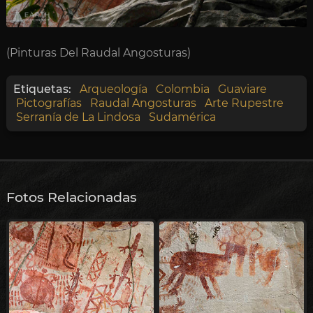
(Pinturas Del Raudal Angosturas)
Etiquetas:
Arqueología
Colombia
Guaviare
Pictografías
Raudal Angosturas
Arte Rupestre
Serranía de La Lindosa
Sudamérica
Fotos Relacionadas