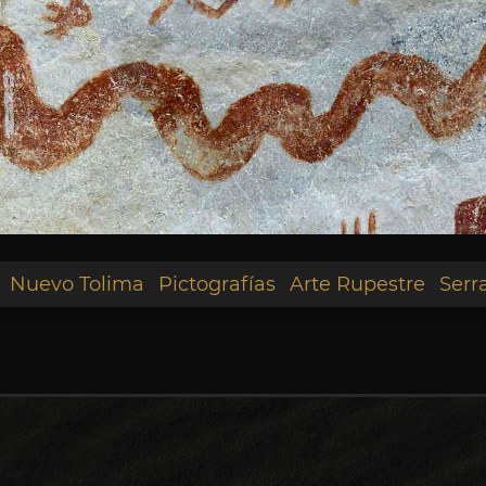
Nuevo Tolima
Pictografías
Arte Rupestre
Serr