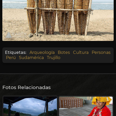
Etiquetas:
Arqueología
Botes
Cultura
Personas
Perú
Sudamérica
Trujillo
Fotos Relacionadas