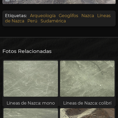
Etiquetas:
Arqueología
Geoglifos
Nazca
Líneas
de Nazca
Perú
Sudamérica
Fotos Relacionadas
Líneas de Nazca: mono
Líneas de Nazca: colibrí