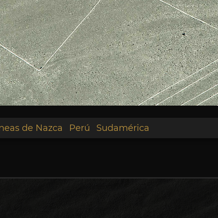
íneas de Nazca
Perú
Sudamérica