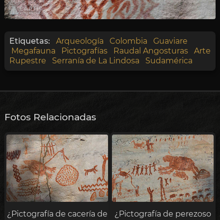
Etiquetas:
Arqueología
Colombia
Guaviare
Megafauna
Pictografías
Raudal Angosturas
Arte
Rupestre
Serranía de La Lindosa
Sudamérica
Fotos Relacionadas
¿Pictografía de cacería de
¿Pictografía de perezoso