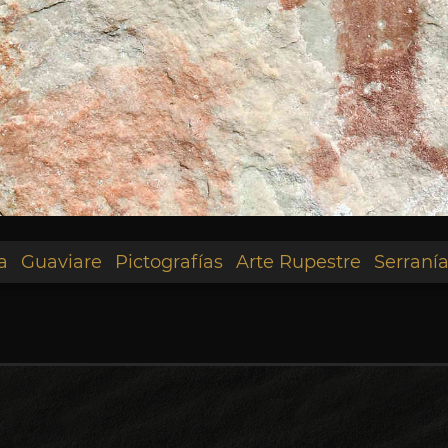
a
Guaviare
Pictografías
Arte Rupestre
Serraní