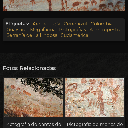
Etiquetas:
Arqueología
Cerro Azul
Colombia
Guaviare
Megafauna
Pictografías
Arte Rupestre
Serranía de La Lindosa
Sudamérica
Fotos Relacionadas
Pictografía de dantas de
Pictografía de monos de