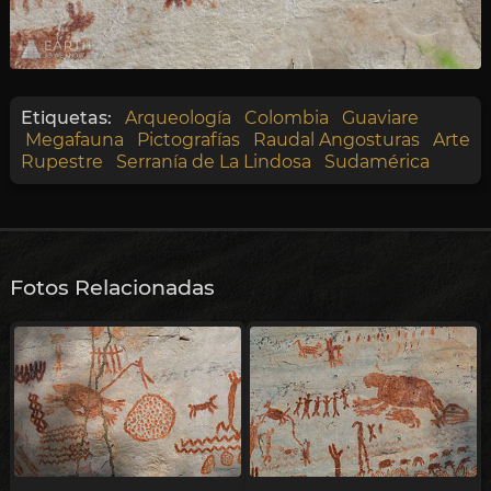
Etiquetas:
Arqueología
Colombia
Guaviare
Megafauna
Pictografías
Raudal Angosturas
Arte
Rupestre
Serranía de La Lindosa
Sudamérica
Fotos Relacionadas