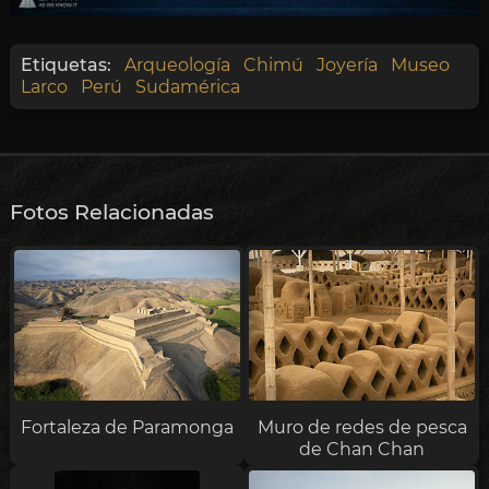
Etiquetas:
Arqueología
Chimú
Joyería
Museo
Larco
Perú
Sudamérica
Fotos Relacionadas
Fortaleza de Paramonga
Muro de redes de pesca
de Chan Chan