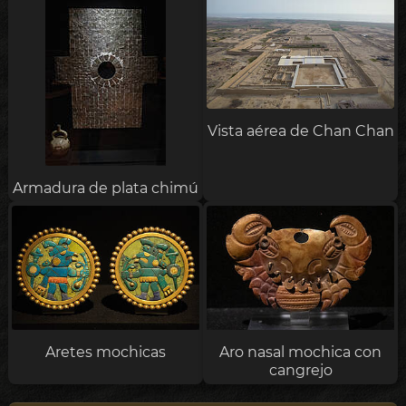
Vista aérea de Chan Chan
Armadura de plata chimú
Aretes mochicas
Aro nasal mochica con
cangrejo