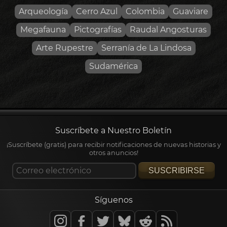
Arqueología
Cerro Azul
Colombia
Guaviare
Megafauna
Pictografías
Raudal Angosturas
Arte Rupestre
Serranía de La Lindosa
Sudamérica
Suscríbete a Nuestro Boletín
¡Suscríbete (gratis) para recibir notificaciones de nuevas historias y
otros anuncios!
SUSCRIBIRSE
Síguenos