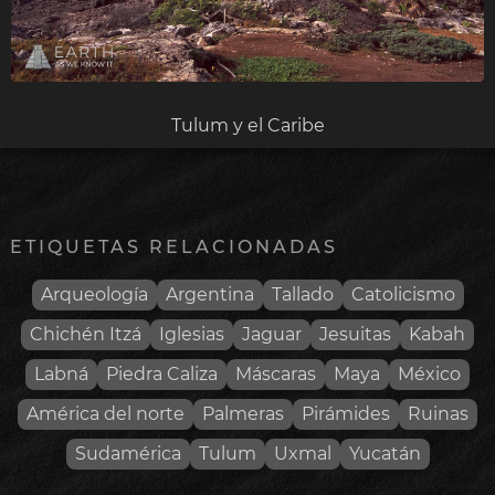
Tulum y el Caribe
ETIQUETAS RELACIONADAS
Arqueología
Argentina
Tallado
Catolicismo
Chichén Itzá
Iglesias
Jaguar
Jesuitas
Kabah
Labná
Piedra Caliza
Máscaras
Maya
México
América del norte
Palmeras
Pirámides
Ruinas
Sudamérica
Tulum
Uxmal
Yucatán