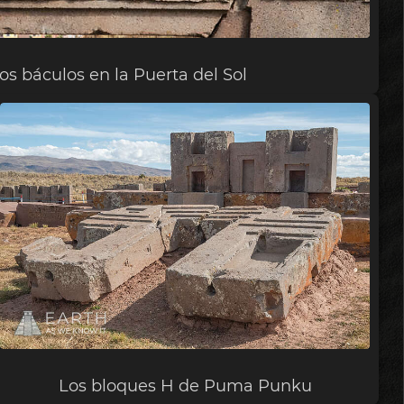
los báculos en la Puerta del Sol
Los bloques H de Puma Punku