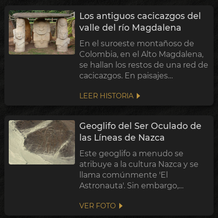
originó esta práctica?
Los antiguos cacicazgos del
valle del río Magdalena
En el suroeste montañoso de
Colombia, en el Alto Magdalena,
se hallan los restos de una red de
cacicazgos. En paisajes
escarpados de selva y
LEER HISTORIA
sembrados, se han descubierto
decenas de montículos con más
de 500 estatuas de piedra
Geoglifo del Ser Oculado de
monumentales en tumbas ...
las Líneas de Nazca
Este geoglifo a menudo se
atribuye a la cultura Nazca y se
llama comúnmente 'El
Astronauta'. Sin embargo,
basándose en el estilo similar a
VER FOTO
otros geoglifos anteriores, puede
haber sido creado por la cultura