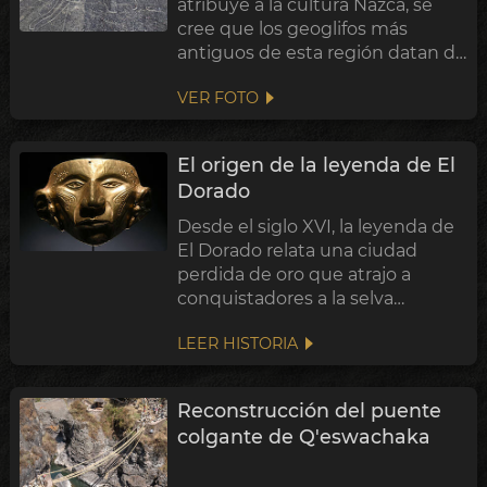
atribuye a la cultura Nazca, se
cree que los geoglifos más
antiguos de esta región datan de
la cultura Paracas anterior. La
VER FOTO
postura inclinada hacia atrás de
la figura de la izquierda aquí es
común en los textiles de Paracas,
El origen de la leyenda de El
y ...
Dorado
Desde el siglo XVI, la leyenda de
El Dorado relata una ciudad
perdida de oro que atrajo a
conquistadores a la selva
sudamericana. Registros y
LEER HISTORIA
artefactos redescubiertos
revelan su origen en la campaña
de Gonzalo Jiménez de Quesada,
Reconstrucción del puente
quien encontró la r...
colgante de Q'eswachaka