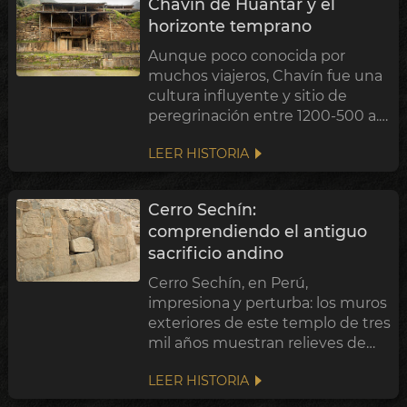
Chavín de Huántar y el
antecede a Egipto y Mesopo...
horizonte temprano
Aunque poco conocida por
muchos viajeros, Chavín fue una
cultura influyente y sitio de
peregrinación entre 1200-500 a.
C. Su iconografía religiosa se
LEER HISTORIA
difundió por los Andes centrales
y la costa peruana, señalando
una transformación amplia del
Cerro Sechín:
pensami...
comprendiendo el antiguo
sacrificio andino
Cerro Sechín, en Perú,
impresiona y perturba: los muros
exteriores de este templo de tres
mil años muestran relieves de
cuerpos desmembrados,
LEER HISTORIA
probablemente sacrificios
humanos. ¿Qué cosmovisión