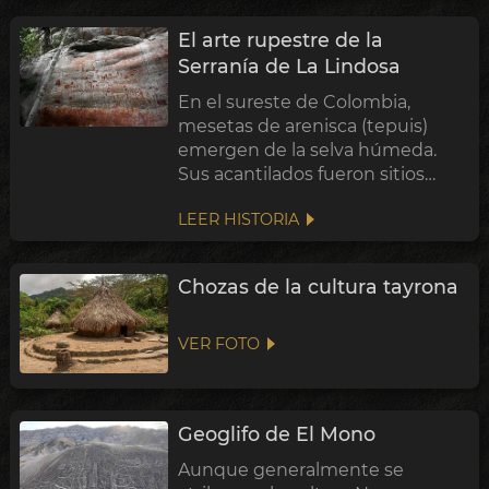
Paracas anterior. En ese caso,
El arte rupestre de la
representaría...
Serranía de La Lindosa
En el sureste de Colombia,
mesetas de arenisca (tepuis)
emergen de la selva húmeda.
Sus acantilados fueron sitios
culturales: refugios, puntos de
LEER HISTORIA
navegación y lienzos para arte
rupestre que comunica
mitologías e historias. La Lindosa
Chozas de la cultura tayrona
alberga algunos ...
VER FOTO
Geoglifo de El Mono
Aunque generalmente se