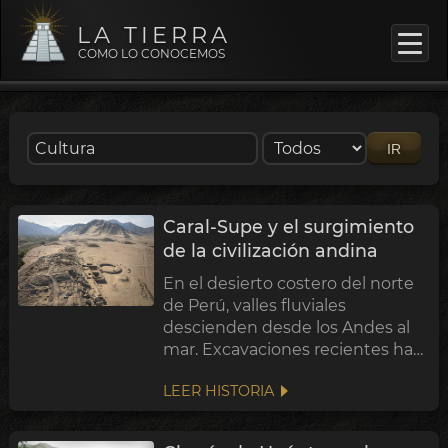
LA TIERRA
COMO LO CONOCEMOS
IR
Caral-Supe y el surgimiento
de la civilización andina
En el desierto costero del norte
de Perú, valles fluviales
descienden desde los Andes al
mar. Excavaciones recientes han
revelado algunas de las ciudades
LEER HISTORIA
más antiguas de América:
decenas de pirámides
escalonadas cuyo inicio